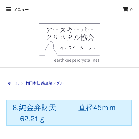
0
メニュー
ホーム
>
竹田本社 純金製メダル
8.純金弁財天 直径45ｍｍ
62.21ｇ