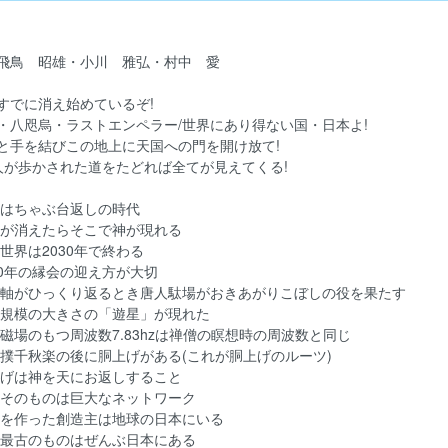
飛鳥 昭雄・小川 雅弘・村中 愛
すでに消え始めているぞ!
・八咫烏・ラストエンペラー/世界にあり得ない国・日本よ!
と手を結びこの地上に天国への門を開け放て!
人が歩かされた道をたどれば全てが見えてくる!
まはちゃぶ台返しの時代
間が消えたらそこで神が現れる
の世界は2030年で終わる
020年の縁会の迎え方が大切
球軸がひっくり返るとき唐人駄場がおきあがりこぼしの役を果たす
星規模の大きさの「遊星」が現れた
球磁場のもつ周波数7.83hzは禅僧の瞑想時の周波数と同じ
相撲千秋楽の後に胴上げがある(これが胴上げのルーツ)
上げは神を天にお返しすること
宙そのものは巨大なネットワーク
宙を作った創造主は地球の日本にいる
界最古のものはぜんぶ日本にある