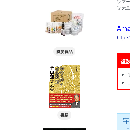
◎ ア
◎ 天
Am
http:
防災食品
複
書籍
宇