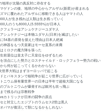
2の地球が太陽の真反対に存在する
ルマゲドンの後、地球の中心からアルザル(新星)が産まれる
ラズマに覆われたアルザルに移動できる人はヤマトの人
44000人が生き残れば人類は生き残っていく
4000人のうち8000人(5.5555%)が日本人
ックフェラーはアシュケナジーユダヤ人
物アシュケナジーは本物ユダヤ人(日本)を滅ぼしたい
本に54基の原発を据えた理由は日本人絶滅
種の神器をもつ天皇家はモーセ直系の末裔
海はミロクの魔方陣を張った
皇生前退位は皇太子に天皇位をゆずるため
皇を頂点にした勢力とロスチャイルド・ロックフェラー勢力の戦い
れから何が起こってくるかわからない
3次世界大戦はまずヨーロッパで起こる
ンドとパキスタンで核戦争が起こり世界に広がっていく
ルトニウム保有量世界一の日本は半年で超核大国になる
本のプルトニウムが爆発すれば銀河も吹っ飛ぶ
後まで残るのは宗教戦争
道vsカトリックが日米の闘争の原点
ーセと対立したエジプトのラムセス2世は黒人
人オバマが復活して獣になるかもしれない