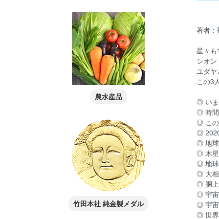
著者：
星々も
シオン
ユダヤ
この3
農水産品
◎ い
◎ 時
◎ こ
◎ 2
◎ 地
◎ 木
◎ 地
◎ 大
◎ 胴
◎ 宇
竹田本社 純金製メダル
◎ 宇
◎ 世