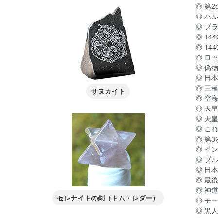
◎ 第
◎ ハ
◎ プ
◎ 1
◎ 14
◎ ロ
◎ 偽
◎ 日
◎ 三
サヌカイト
◎ 空
◎ 天
◎ 天
◎ こ
◎ 第
◎ イ
◎ プ
◎ 日
◎ 最
◎ 神
セレナイトの剣（トム・レダー）
◎ モ
◎ 黒