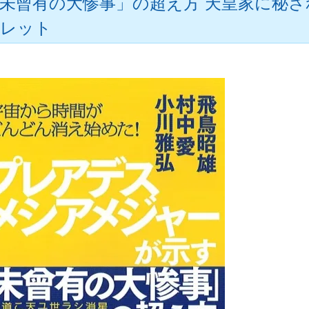
未曾有の大惨事」の超え方 天皇家に秘
レット