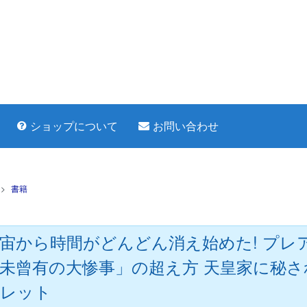
ショップについて
お問い合わせ
>
書籍
宙から時間がどんどん消え始めた! プ
未曾有の大惨事」の超え方 天皇家に秘
レット