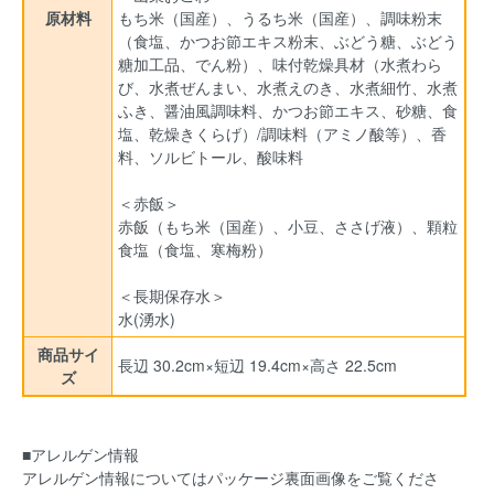
原材料
もち米（国産）、うるち米（国産）、調味粉末
（食塩、かつお節エキス粉末、ぶどう糖、ぶどう
糖加工品、でん粉）、味付乾燥具材（水煮わら
び、水煮ぜんまい、水煮えのき、水煮細竹、水煮
ふき、醤油風調味料、かつお節エキス、砂糖、食
塩、乾燥きくらげ）/調味料（アミノ酸等）、香
料、ソルビトール、酸味料
＜赤飯＞
赤飯（もち米（国産）、小豆、ささげ液）、顆粒
食塩（食塩、寒梅粉）
＜長期保存水＞
水(湧水)
商品サイ
長辺 30.2cm×短辺 19.4cm×高さ 22.5cm
ズ
■アレルゲン情報
アレルゲン情報についてはパッケージ裏面画像をご覧くださ