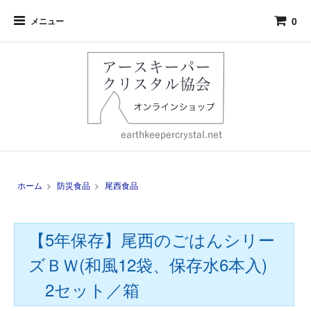
0
メニュー
ホーム
>
防災食品
>
尾西食品
【5年保存】尾西のごはんシリー
ズＢＷ(和風12袋、保存水6本入)
2セット／箱