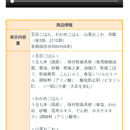
商品情報
五目ごはん、わかめごはん、山菜おこわ、赤飯
表示内容
（各3袋、計12袋）
量
長期保存水500ml(6本)
＜五目ごはん＞
うるち米（国産）、味付乾燥具材（食用植物油
脂、醤油、砂糖、乾燥人参、油揚げ、乾燥ごぼ
う、乾燥椎茸、こんにゃく、食塩）/ソルビトー
ル、調味料（アミノ酸）、酸化防止剤（ビタミン
E）、（一部に小麦・大豆を含む）
＜わかめごはん＞
うるち米（国産）、味付乾燥具材（食塩、わか
め、砂糖、昆布エキス、でん粉、ホタテエキ
ス）/調味料（アミノ酸等）
＜山菜おこわ＞