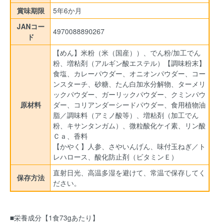
賞味期限
5年6か月
JANコー
4970088890267
ド
【めん】米粉（米（国産））、でん粉/加工でん
粉、増粘剤（アルギン酸エステル）【調味粉末】
食塩、カレーパウダー、オニオンパウダー、コー
ンスターチ、砂糖、たん白加水分解物、ターメリ
ックパウダー、ガーリックパウダー、クミンパウ
原材料
ダー、コリアンダーシードパウダー、食用植物油
脂／調味料（アミノ酸等）、増粘剤（加工でん
粉、キサンタンガム）、微粒酸化ケイ素、リン酸
Ｃａ、香料
【かやく】人参、さやいんげん、味付玉ねぎ／ト
レハロース、酸化防止剤（ビタミンＥ）
直射日光、高温多湿を避けて、常温で保存してく
保存方法
ださい。
■栄養成分【1食73gあたり】