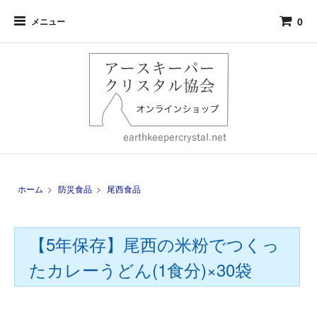
0
メニュー
ホーム
>
防災食品
>
尾西食品
【5年保存】尾西の米粉でつくっ
たカレーうどん(1食分)×30袋