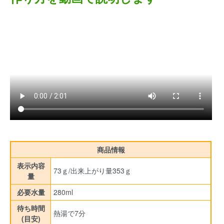
商品情報
表示内容
73ｇ/出来上がり量353ｇ
量
必要水量
280ml
待ち時間
熱湯で7分
(目安)