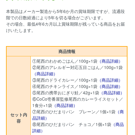
本製品はメーカー製造から5年6か月の賞味期限ですが、流通段
階での日数経過により5年を切る場合がございます。
その場合、最低4年6カ月以上賞味期限が残っている商品をお届
けいたします。
商品情報
①尾西のわかめごはん／100g×1袋
（商品詳細）
②尾西のアレルギー対応五目ごはん／100g×1袋
（商品詳細）
③尾西のドライカレー／100g×1袋
（商品詳細）
④尾西のチキンライス／100g×1袋
（商品詳細）
⑤尾西の携帯おにぎり鮭／42g×1袋
（商品詳細）
⑥CoCo壱番屋監修尾西のカレーライスセット／
1食分×1袋
（商品詳細）
⑦尾西のひだまりパン プレーン／1個×1袋
（商
セット内
品詳細）
容
⑧尾西のひだまりパン チョコ／1個×1袋
（商品
詳細）