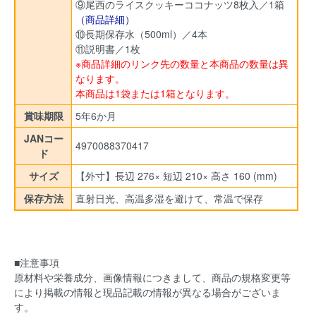
⑨尾西のライスクッキーココナッツ8枚入／1箱
（商品詳細）
⑩長期保存水（500ml）／4本
⑪説明書／1枚
※商品詳細のリンク先の数量と本商品の数量は異
なります。
本商品は1袋または1箱となります。
賞味期限
5年6か月
JANコー
4970088370417
ド
サイズ
【外寸】長辺 276× 短辺 210× 高さ 160 (mm)
保存方法
直射日光、高温多湿を避けて、常温で保存
■注意事項
原材料や栄養成分、画像情報につきまして、商品の規格変更等
により掲載の情報と現品記載の情報が異なる場合がございま
す。